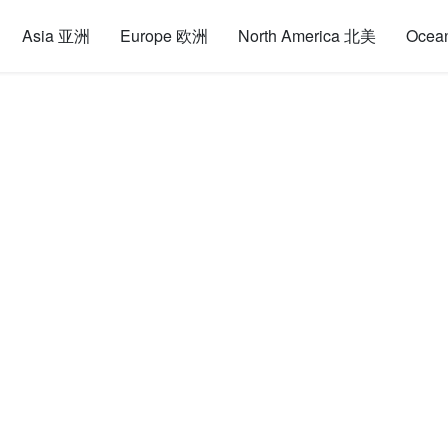
Asia 亚洲
Europe 欧洲
North America 北美
Ocea