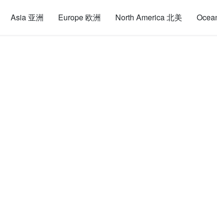
Asia 亚洲
Europe 欧洲
North America 北美
Ocea