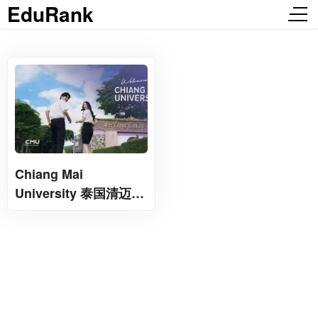
EduRank
Chiang Mai
University 泰国清迈大
学