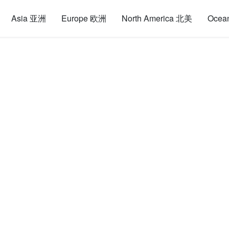
Asia 亚洲
Europe 欧洲
North America 北美
Ocea