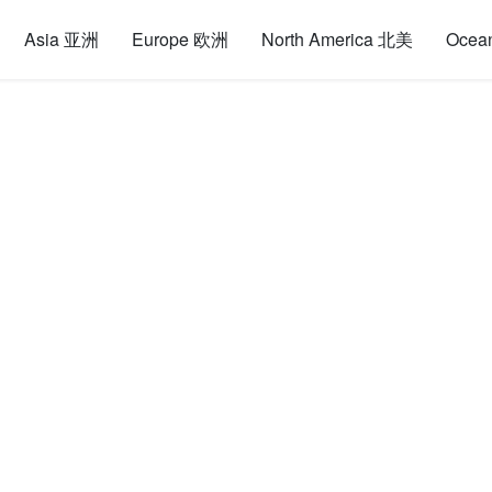
Asia 亚洲
Europe 欧洲
North America 北美
Ocea