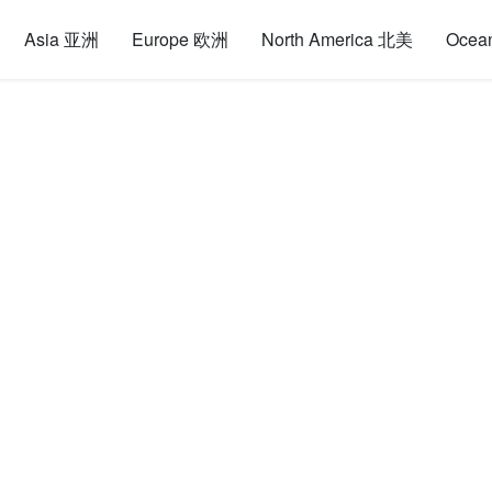
Asia 亚洲
Europe 欧洲
North America 北美
Ocea