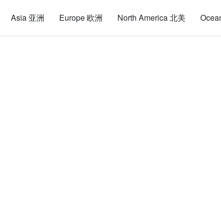
Asia 亚洲
Europe 欧洲
North America 北美
Ocea