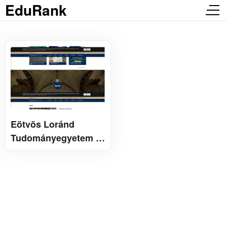
EduRank
Eötvös Loránd
Tudományegyetem 匈
牙利罗兰大学