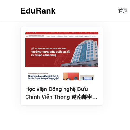
EduRank
首页
Học viện Công nghệ Bưu
Chính Viễn Thông 越南邮电学
院