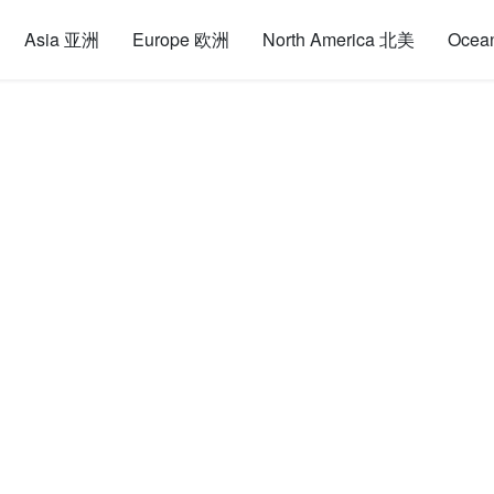
Asia 亚洲
Europe 欧洲
North America 北美
Ocea