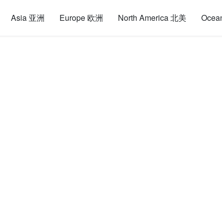
Asia 亚洲
Europe 欧洲
North America 北美
Ocea