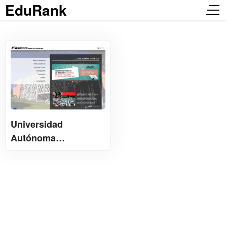
EduRank
Universidad
Autónoma
Metropolitana 墨西哥
都市自治大学