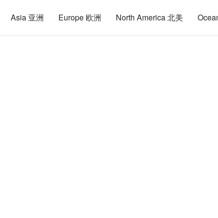
Asia 亚洲
Europe 欧洲
North America 北美
Ocea