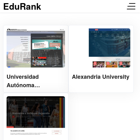
EduRank
Universidad
Alexandria University
Autónoma
Metropolitana 墨西哥
都市自治大学