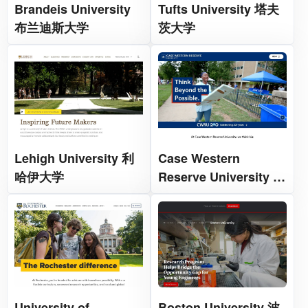
Brandeis University
Tufts University 塔夫
布兰迪斯大学
茨大学
Lehigh University 利
Case Western
哈伊大学
Reserve University 凯
斯西储大学
University of
Boston University 波