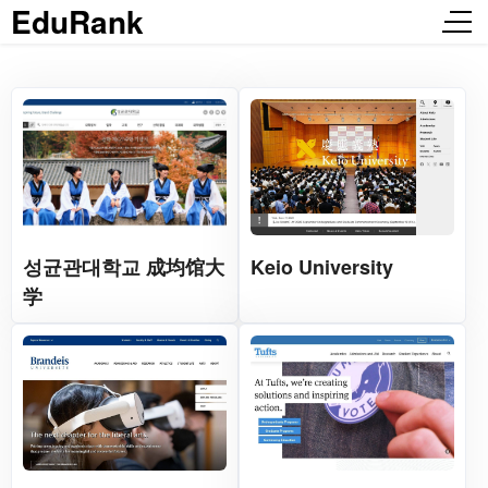
EduRank
성균관대학교 成均馆大
Keio University
学