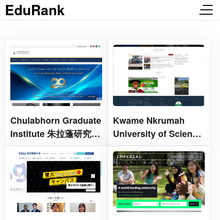
EduRank
Chulabhorn Graduate
Kwame Nkrumah
Institute 朱拉蓬研究生
University of Science
院
and Technology