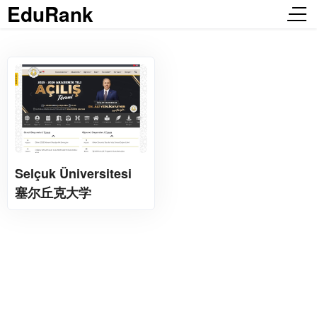
EduRank
Selçuk Üniversitesi
塞尔丘克大学