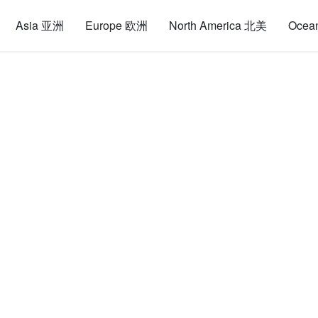
Asia 亚洲
Europe 欧洲
North America 北美
Ocea