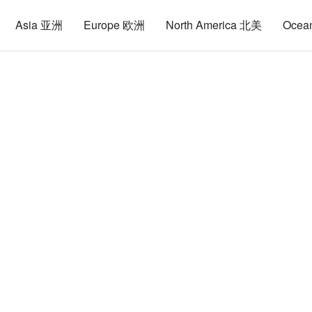
Asia 亚洲
Europe 欧洲
North America 北美
Ocea