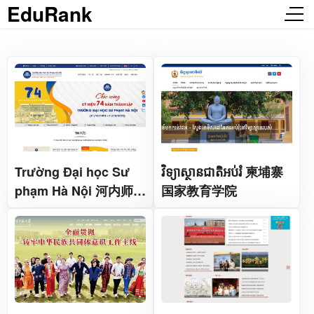
EduRank
Trường Đại học Sư
វិទ្យាស្ថានជាតិអប់រំ 柬埔寨
phạm Hà Nội 河内师范
国家教育学院
大学