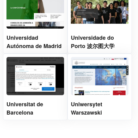
Universidad
Universidade do
Autónoma de Madrid
Porto 波尔图大学
Universitat de
Uniwersytet
Barcelona
Warszawski