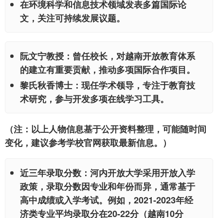
在环境科学和信息技术领域发表多篇国际论
文，关注可持续发展议题。
阮文宁教授
：曾任校长，对越南开放教育体系
的建立有重要贡献，推动多项国际合作项目。
黎氏秋香博士
：现任学术领导，专注于教育技
术研究，参与开发多项在线学习工具。
（注：以上人物信息基于公开资料整理，可能随时间
变化，建议参考学校官网获取最新信息。）
近三年录取分数
：河内开放大学采用开放入学
政策，录取分数因专业和年份而异，通常基于
高中成绩或入学考试。例如，2021-2023年经
济类专业平均录取分在20-22分（越南10分