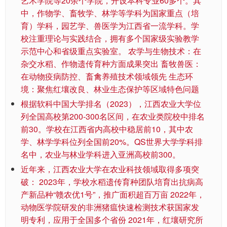
艺术学院等20余个学院，开设本科专业60多个。其
中，作物学、畜牧学、林学等学科为国家重点（培
育）学科，园艺学、兽医学为江西省一流学科。学
校注重理论与实践结合，拥有多个国家级实验教学
示范中心和省级重点实验室。 农学与生物技术：在
杂交水稻、作物遗传育种方面成果突出 畜牧兽医：
在动物疫病防控、畜禽养殖技术领域领先 生态环
境：聚焦红壤改良、林业生态保护等区域特色问题
根据软科中国大学排名（2023），江西农业大学位
列全国高校第200-300名区间，在农业类院校中排名
前30。学校在江西省内高校中稳居前10，其中农
学、林学学科位列全国前20%。QS世界大学学科排
名中，农业与林业学科进入亚洲高校前300。
近年来，江西农业大学在农业科技领域取得多项突
破： 2023年，学校水稻遗传育种团队培育出抗病高
产新品种“赣农优1号”，推广面积超百万亩 2022年，
动物医学院研发的非洲猪瘟快速检测技术获国家发
明专利，应用于全国多个省份 2021年，红壤研究所