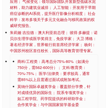
应用； 气候变化：领导国际团队开发新型低碳水泥
材料，助力建筑业减排； 人工智能：开发用于早期
癌症诊断的AI系统，提升医疗影像分析精度； 社会
科学：发布多项关于多元文化融合与移民政策的权
威研究报告。
朱莉娅·吉拉德：澳大利亚前总理； 彼得·多赫提：诺
贝尔生理学或医学奖得主，免疫学家； 大卫·博格：
著名经济学家，世界银行前首席经济学家； 杨剑：
中国苏州校区首任校长，国际高等教育管理专家。
商科/工程类：高考总分75%-80%（如满分
750分，需562-600分）； 文科/教育类：
70%-75%； 医学/法律类：要求较高，通常
需85%以上且需通过面试或附加考试。
莫纳什国际卓越奖学金：覆盖部分学费，针
对成绩优异的国际生； 院系专项奖学金：
如工程学院、药学院提供的科研助学金；
合作奖学金：与中国国家留学基金委