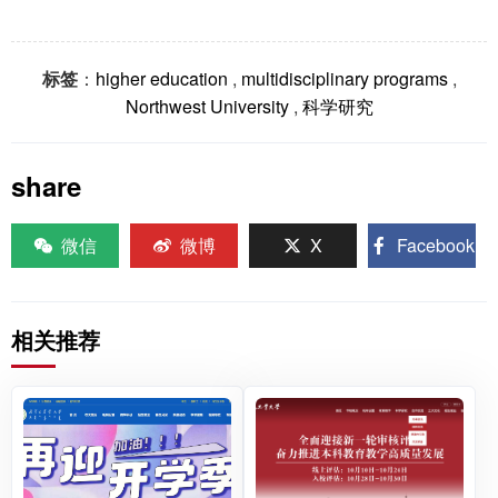
标签
：
higher education
,
multidisciplinary programs
,
Northwest University
,
科学研究
share
微信
微博
X
Facebook
相关推荐