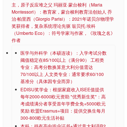
主，原子反应堆之父 玛丽亚·蒙台梭利（Maria
Montessori）：教育家，蒙台梭利教育法创始人 乔
治·帕里西（Giorgio Parisi）：2021年诺贝尔物理学
奖获得者，复杂系统理论先驱 翁贝托·埃科
（Umberto Eco）：符号学家与作家，《玫瑰之名》
作者
医学与外科学（本硕连读）：入学考试分数
阈值稳定在85/100以上（满分90） 工程类
专业：高考分数换算意大利分值需达
70/100以上 人文类专业：通常要求60/100
基准分（具体因专业而异）
EDISU奖学金：根据家庭收入ISEE值提供
每年2000-6000欧元资助 "优秀新生奖"：高
考成绩满分者享受首年学费全免+5000欧元
奖励 欧盟Erasmus+项目：提供交换生每月
300-800欧元生活补贴
本科：持有高中毕业证书+通过意大利语B2