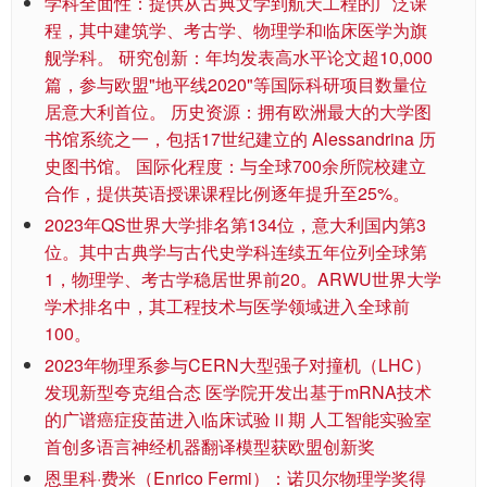
学科全面性：提供从古典文学到航天工程的广泛课
程，其中建筑学、考古学、物理学和临床医学为旗
舰学科。 研究创新：年均发表高水平论文超10,000
篇，参与欧盟"地平线2020"等国际科研项目数量位
居意大利首位。 历史资源：拥有欧洲最大的大学图
书馆系统之一，包括17世纪建立的 Alessandrina 历
史图书馆。 国际化程度：与全球700余所院校建立
合作，提供英语授课课程比例逐年提升至25%。
2023年QS世界大学排名第134位，意大利国内第3
位。其中古典学与古代史学科连续五年位列全球第
1，物理学、考古学稳居世界前20。ARWU世界大学
学术排名中，其工程技术与医学领域进入全球前
100。
2023年物理系参与CERN大型强子对撞机（LHC）
发现新型夸克组合态 医学院开发出基于mRNA技术
的广谱癌症疫苗进入临床试验Ⅱ期 人工智能实验室
首创多语言神经机器翻译模型获欧盟创新奖
恩里科·费米（Enrico Fermi）：诺贝尔物理学奖得