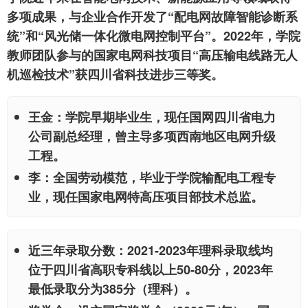
多项成果，与企业合作开发了“配电网故障智能诊断系
统”和“风光储一体化微电网控制平台”。2022年，学院
教师团队参与的国家电网科技项目“高压输电线路无人
机巡检技术”获四川省科技进步三等奖。
王金
：学院早期毕业生，现任国网四川省电力
公司副总经理，曾主导多项西南地区电网升级
工程。
李
：全国劳动模范，毕业于学院输配电工程专
业，现任国家电网特高压项目部技术总监。
近三年录取分数
：2021-2023年理科录取线均
位于四川省高职专科线以上50-80分，2023年
最低录取分为385分（理科）。