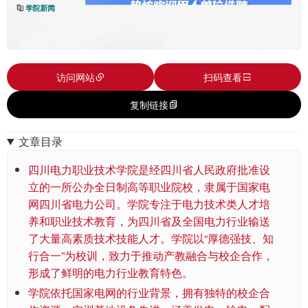
访问网站
扫码查看
复制链接
文章目录
四川电力职业技术学院是经四川省人民政府批准设
立的一所公办全日制高等职业院校，隶属于国家电
网四川省电力公司。学院专注于电力技术类人才培
养和职业技术教育，为四川省及全国电力行业输送
了大量高素质技术技能人才。学院以“厚德强技、知
行合一”为校训，致力于推动产教融合与校企合作，
形成了鲜明的电力行业教育特色。
学院依托国家电网的行业背景，拥有独特的校企合