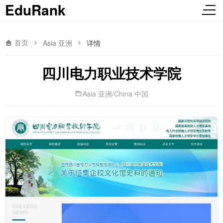
EduRank
首页
Asia 亚洲
详情
四川电力职业技术学院
Asia 亚洲
/
China 中国