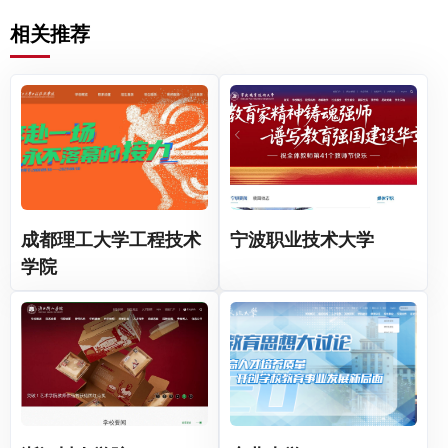
相关推荐
成都理工大学工程技术
宁波职业技术大学
学院