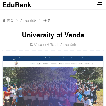
EduRank
首页
Africa 非洲
详情
University of Venda
Africa 非洲
/
South Africa 南非