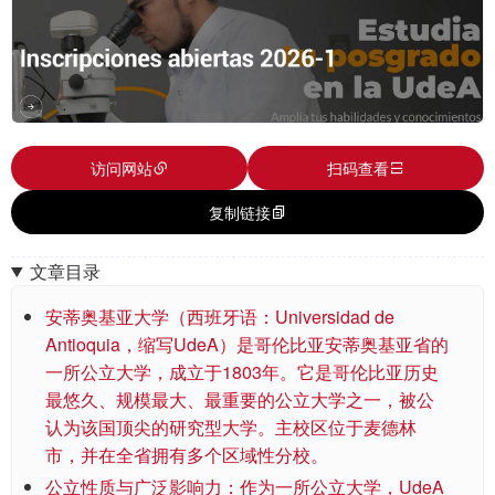
访问网站
扫码查看
复制链接
文章目录
安蒂奥基亚大学（西班牙语：Universidad de
Antioquia，缩写UdeA）是哥伦比亚安蒂奥基亚省的
一所公立大学，成立于1803年。它是哥伦比亚历史
最悠久、规模最大、最重要的公立大学之一，被公
认为该国顶尖的研究型大学。主校区位于麦德林
市，并在全省拥有多个区域性分校。
公立性质与广泛影响力：作为一所公立大学，UdeA