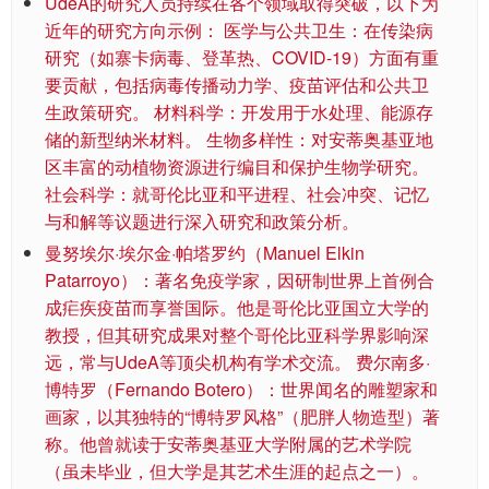
UdeA的研究人员持续在各个领域取得突破，以下为
近年的研究方向示例： 医学与公共卫生：在传染病
研究（如寨卡病毒、登革热、COVID-19）方面有重
要贡献，包括病毒传播动力学、疫苗评估和公共卫
生政策研究。 材料科学：开发用于水处理、能源存
储的新型纳米材料。 生物多样性：对安蒂奥基亚地
区丰富的动植物资源进行编目和保护生物学研究。
社会科学：就哥伦比亚和平进程、社会冲突、记忆
与和解等议题进行深入研究和政策分析。
曼努埃尔·埃尔金·帕塔罗约（Manuel Elkin
Patarroyo）：著名免疫学家，因研制世界上首例合
成疟疾疫苗而享誉国际。他是哥伦比亚国立大学的
教授，但其研究成果对整个哥伦比亚科学界影响深
远，常与UdeA等顶尖机构有学术交流。 费尔南多·
博特罗（Fernando Botero）：世界闻名的雕塑家和
画家，以其独特的“博特罗风格”（肥胖人物造型）著
称。他曾就读于安蒂奥基亚大学附属的艺术学院
（虽未毕业，但大学是其艺术生涯的起点之一）。