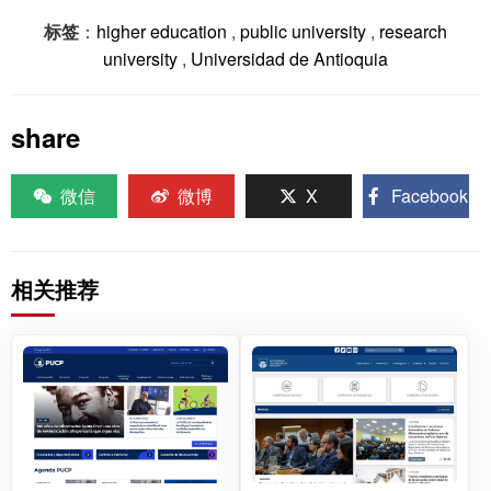
标签
：
higher education
,
public university
,
research
university
,
Universidad de Antioquia
share
微信
微博
X
Facebook
相关推荐