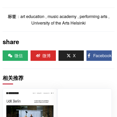
标签
：
art education
,
music academy
,
performing arts
,
University of the Arts Helsinki
share
微信
微博
X
Facebook
相关推荐