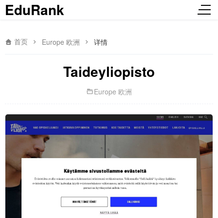
EduRank
首页
Europe 欧洲
详情
Taideyliopisto
Europe 欧洲