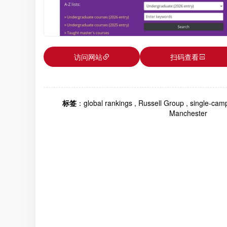
访问网站
扫码查看
标签
：
global rankings
,
Russell Group
,
single-camp
Manchester