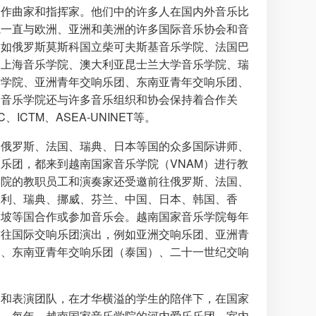
、作曲家和指挥家。他们中的许多人在国内外音乐比
院一直与欧洲、亚洲和美洲的许多国际音乐协会和音
例如俄罗斯莫斯科国立柴可夫斯基音乐学院、法国巴
和上海音乐学院、澳大利亚昆士兰大学音乐学院、瑞
术学院、亚洲青年交响乐团、东南亚青年交响乐团、
家音乐学院还与许多音乐组织和协会保持着合作关
C、ICTM、ASEA-UNINET等。
、俄罗斯、法国、瑞典、日本等国的众多国际讲师、
乐团，都来到越南国家音乐学院（VNAM）进行教
学院的教职员工和演奏家还受邀前往俄罗斯、法国、
大利、瑞典、挪威、芬兰、中国、日本、韩国、香
加坡等国合作或参加音乐会。越南国家音乐学院每年
前往国际交响乐团演出，例如亚洲交响乐团、亚洲青
）、东南亚青年交响乐团（泰国）、二十一世纪交响
学和表演团队，在才华横溢的学生的陪伴下，在国家
用。每年，越南国家音乐学院的河内爱乐乐团、室内