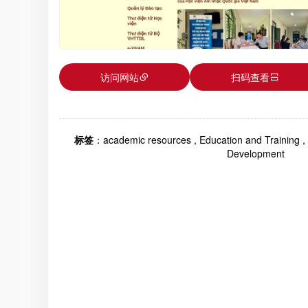
访问网站
扫码查看
标签
：
academic resources
,
Education and Training
,
Development