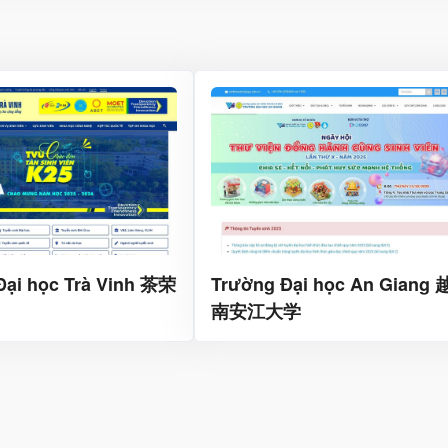
Đại học Trà Vinh 茶荣
Trường Đại học An Giang 
南安江大学