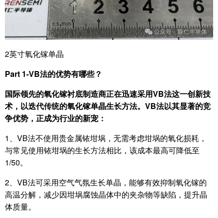
2英寸氧化镓单晶
Part 1-VB
法的优势有哪些？
国际领先的氧化镓衬底制造商正在迅速采用
VB
法这一创新技
术，以迭代传统的氧化镓单晶生长方法。
VB
法以其显著的竞
争优势，正成为行业的新宠：
1、VB法不使用贵金属铱坩埚，无需考虑坩埚的氧化损耗，
与常见使用铱坩埚的生长方法相比，该成本最高可降低至
1/50。
2、VB法可采用空气气氛生长单晶，能够有效抑制氧化镓的
高温分解，减少因坩埚腐蚀晶体中的夹杂物等缺陷，提升晶
体质量。