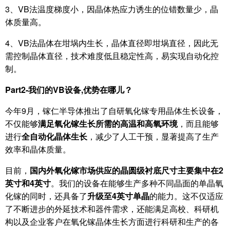
3、VB法温度梯度小，因晶体热应力诱生的位错数量少，晶
体质量高。
4、VB法晶体在坩埚内生长，晶体直径即坩埚直径，因此无
需控制晶体直径，技术难度低且稳定性高，易实现自动化控
制。
Part2-
我们的
VB
设备
,
优势在哪儿？
今年9月，镓仁半导体推出了自研氧化镓专用晶体生长设备，
不仅能够
满足氧化镓生长所需的高温和高氧环境
，而且能够
进行
全自动化晶体生长
，减少了人工干预，显著提高了生产
效率和晶体质量。
目前，
国内外氧化镓市场供应的晶圆级衬底尺寸主要集中在
2
英寸和
4
英寸
。我们的设备在能够生产多种不同晶面的单晶氧
化镓的同时，还具备了
升级至
4
英寸单晶
的能力。这不仅适应
了不断进步的外延技术和器件需求，还能满足高校、科研机
构以及企业客户在氧化镓晶体生长方面进行科研和生产的各