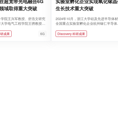
在超宽带光电融合6G
实验室孵化企业实现氧化镓晶
领域取得重大突破
生长技术重大突破
子学院王兴军教授、舒浩文研究
2024年10月，浙江大学硅及先进半导体
市大学电气工程学院王骋教授联
全国重点实验室孵化企业杭州镓仁半导体
代无线通信（6G）和光电融...
限公司（以下简称镓仁半导体）在氧化镓..
 科研成果
6G
Discovery 科研成果