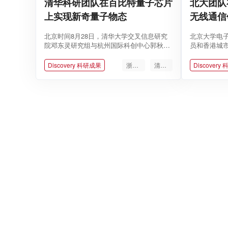
清华科研团队在百比特量子芯片
北大团队
上实现新奇量子物态
无线通信
北京时间8月28日，清华大学交叉信息研究
北京大学电
院邓东灵研究组与杭州国际科创中心郭秋
员和香港城
江、浙江大学物理学院王浩华团队等合
合团队在下一
作，...
Discovery 科研成果
浙江大学
清华大学
Discovery