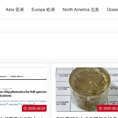
Asia 亚洲
Europe 欧洲
North America 北美
Ocea
2025-09-20
2025-09-