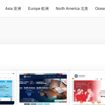
Asia 亚洲
Europe 欧洲
North America 北美
Ocea