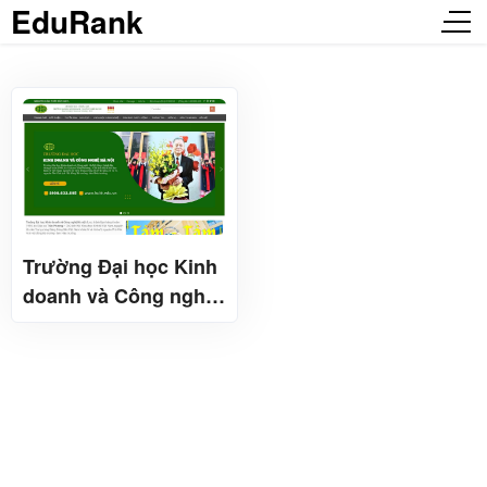
EduRank
Trường Đại học Kinh
doanh và Công nghệ
Hà nội 河内经济与工商
大学