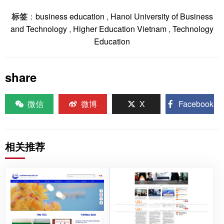
标签
：
business education
,
Hanoi University of Business
and Technology
,
Higher Education Vietnam
,
Technology
Education
share
微信
微博
X
Facebook
相关推荐