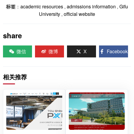
标签
：
academic resources
,
admissions information
,
Gifu
University
,
official website
share
微信
微博
X
Facebook
相关推荐