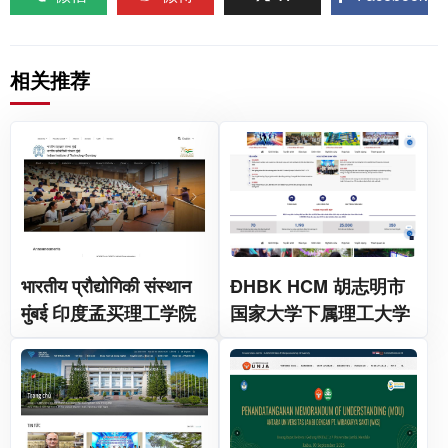
相关推荐
भारतीय प्रौद्योगिकी संस्थान
ĐHBK HCM 胡志明市
मुंबई 印度孟买理工学院
国家大学下属理工大学