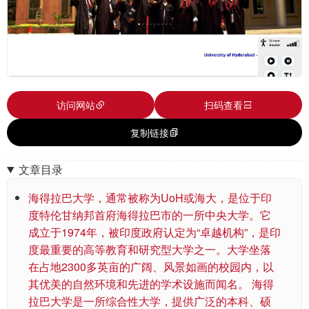
访问网站
扫码查看
复制链接
文章目录
海得拉巴大学，通常被称为UoH或海大，是位于印
度特伦甘纳邦首府海得拉巴市的一所中央大学。它
成立于1974年，被印度政府认定为“卓越机构”，是印
度最重要的高等教育和研究型大学之一。大学坐落
在占地2300多英亩的广阔、风景如画的校园内，以
其优美的自然环境和先进的学术设施而闻名。 海得
拉巴大学是一所综合性大学，提供广泛的本科、硕